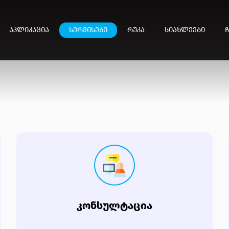
ᲐᲞᲚᲘᲙᲐᲪᲘᲐ
ᲡᲔᲠᲕᲘᲡᲔᲑᲘ
ᲠᲣᲙᲐ
ᲡᲘᲐᲮᲚᲔᲔᲑᲘ
Ჩ
ᲙᲝᲜᲡᲣᲚᲢᲐᲪᲘᲐ