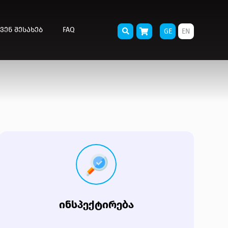
ᲕᲔᲜ ᲨᲔᲡᲐᲮᲔᲑ
FAQ
GE
EN
ᲘᲜᲡᲞᲔᲥᲢᲘᲠᲔᲑᲐ