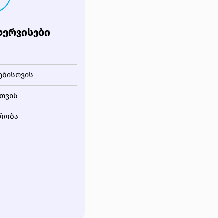
ᲡᲔᲠᲕᲘᲡᲔᲑᲘ
ებისთვის
სთვის
რობა