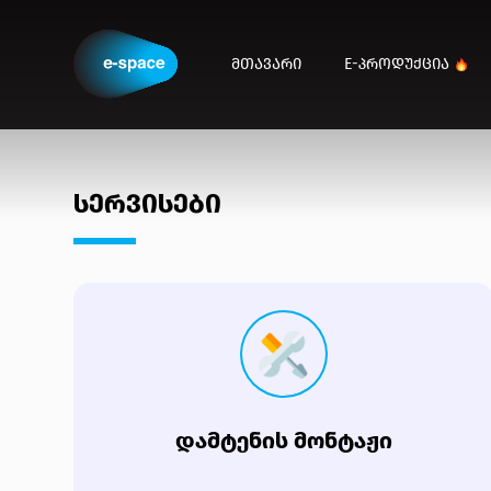
ᲛᲗᲐᲕᲐᲠᲘ
E-ᲞᲠᲝᲓᲣᲥᲪᲘᲐ
ᲡᲔᲠᲕᲘᲡᲔᲑᲘ
ᲓᲐᲛᲢᲔᲜᲘᲡ ᲛᲝᲜᲢᲐᲟᲘ