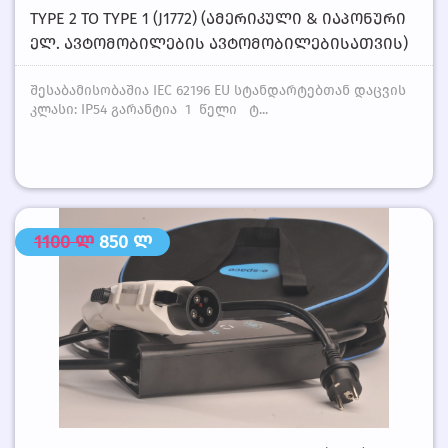
TYPE 2 TO TYPE 1 (J1772) (ᲐᲛᲔᲠᲘᲙᲣᲚᲘ & ᲘᲐᲞᲝᲜᲣᲠᲘ
ᲔᲚ. ᲐᲕᲢᲝᲛᲝᲑᲘᲚᲔᲑᲘᲡ ᲐᲕᲢᲝᲛᲝᲑᲘᲚᲔᲑᲘᲡᲐᲗᲕᲘᲡ)
შესაბამისობაშია IEC 62196 EU სტანდარტებთან დაცვის
კლასი: IP54 გარანტია 1 წელი ტ...
1100 ლ
850 ლ