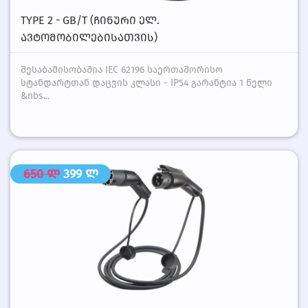
TYPE 2 - GB/T (ᲩᲘᲜᲣᲠᲘ ᲔᲚ.
ᲐᲕᲢᲝᲛᲝᲑᲘᲚᲔᲑᲘᲡᲐᲗᲕᲘᲡ)
შესაბამისობაშია IEC 62196 საერთაშორისო
სტანდარტთან დაცვის კლასი - IP54 გარანტია 1 წელი
&nbs...
650 ლ
399 ლ