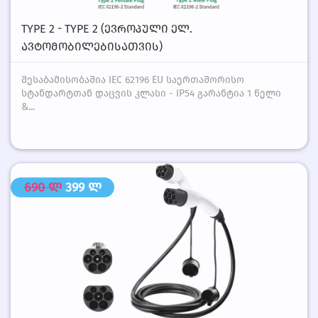
TYPE 2 - TYPE 2 (ᲔᲕᲠᲝᲞᲣᲚᲘ ᲔᲚ.
ᲐᲕᲢᲝᲛᲝᲑᲘᲚᲔᲑᲘᲡᲐᲗᲕᲘᲡ)
შესაბამისობაშია IEC 62196 EU საერთაშორისო
სტანდარტთან დაცვის კლასი - IP54 გარანტია 1 წელი
&...
690 ლ
399 ლ