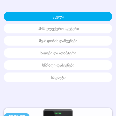
ᲧᲕᲔᲚᲐ
UNU ᲔᲚᲔᲥᲢᲠᲝ ᲡᲙᲣᲢᲔᲠᲘ
ᲛᲔ-2 ᲓᲝᲜᲘᲡ ᲓᲐᲛᲢᲔᲜᲔᲑᲘ
ᲡᲐᲓᲔᲜᲘ ᲓᲐ ᲐᲓᲐᲞᲢᲔᲠᲘ
ᲡᲬᲠᲐᲤᲘ ᲓᲐᲛᲢᲔᲜᲔᲑᲘ
ᲩᲐᲤᲮᲣᲢᲘ