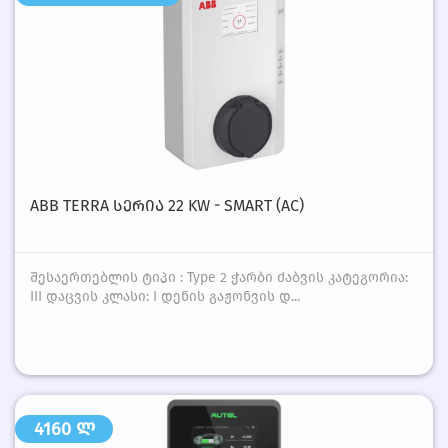
ABB TERRA ᲡᲔᲠᲘᲐ 22 KW - SMART (AC)
შესაერთებლის ტიპი : Type 2 ჭარბი ძაბვის კატეგორია:
III დაცვის კლასი: I დენის გაჟონვის დ...
4160 ლ