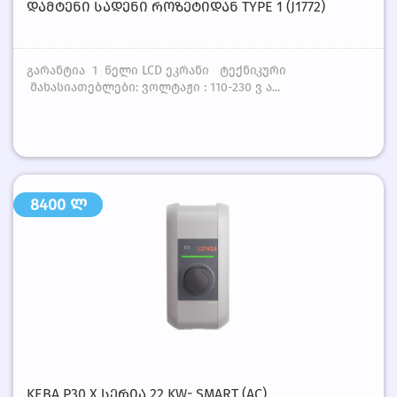
ᲓᲐᲛᲢᲔᲜᲘ ᲡᲐᲓᲔᲜᲘ ᲠᲝᲖᲔᲢᲘᲓᲐᲜ TYPE 1 (J1772)
გარანტია 1 წელი LCD ეკრანი ტექნიკური
მახასიათებლები: ვოლტაჟი : 110-230 ვ ა...
8400 ლ
KEBA P30 X ᲡᲔᲠᲘᲐ 22 KW- SMART (AC)