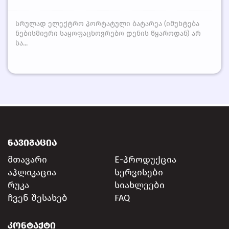
სრულად ელექტრო პორტატული ბატარეა (იმუხტება
ნებისმიერი საყოფაცხოვრებო დენის წყაროდან) არ
სა...
ᲜᲐᲕᲘᲒᲐᲪᲘᲐ
მთავარი
E-პროდუქცია
აპლიკაცია
სერვისები
რუკა
სიახლეები
ჩვენ შესახებ
FAQ
ᲙᲝᲜᲢᲐᲥᲢᲘ