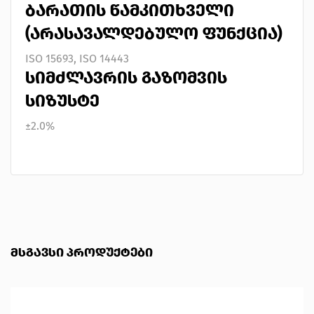
ᲑᲐᲠᲐᲗᲘᲡ ᲬᲐᲛᲙᲘᲗᲮᲕᲔᲚᲘ
(ᲐᲠᲐᲡᲐᲕᲐᲚᲓᲔᲑᲣᲚᲝ ᲤᲣᲜᲥᲪᲘᲐ)
ISO 15693, ISO 14443
ᲡᲘᲛᲫᲚᲐᲕᲠᲘᲡ ᲒᲐᲖᲝᲛᲕᲘᲡ
ᲡᲘᲖᲣᲡᲢᲔ
±2.0%
ᲛᲡᲒᲐᲕᲡᲘ ᲞᲠᲝᲓᲣᲥᲢᲔᲑᲘ