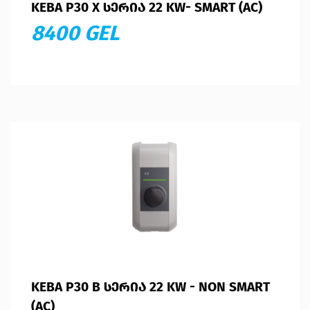
KEBA P30 X ᲡᲔᲠᲘᲐ 22 KW- SMART (AC)
8400 GEL
KEBA P30 B ᲡᲔᲠᲘᲐ 22 KW - NON SMART
(AC)