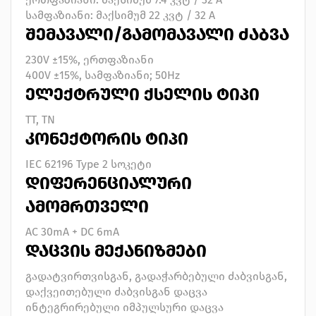
სამფაზიანი: მაქსიმუმ 22 კვტ / 32 A
ᲨᲔᲛᲐᲕᲐᲚᲘ/ᲒᲐᲛᲝᲛᲐᲕᲐᲚᲘ ᲫᲐᲑᲕᲐ
230V ±15%, ერთფაზიანი
400V ±15%, სამფაზიანი; 50Hz
ᲔᲚᲔᲥᲢᲠᲣᲚᲘ ᲥᲡᲔᲚᲘᲡ ᲢᲘᲞᲘ
TT, TN
ᲙᲝᲜᲔᲥᲢᲝᲠᲘᲡ ᲢᲘᲞᲘ
IEC 62196 Type 2 სოკეტი
ᲓᲘᲤᲔᲠᲔᲜᲪᲘᲐᲚᲣᲠᲘ
ᲐᲛᲝᲛᲠᲗᲕᲔᲚᲘ
AC 30mA + DC 6mA
ᲓᲐᲪᲕᲘᲡ ᲛᲔᲥᲐᲜᲘᲖᲛᲔᲑᲘ
გადატვირთვისგან, გადაჭარბებული ძაბვისგან,
დაქვეითებული ძაბვისგან დაცვა
ინტეგრირებული იმპულსური დაცვა