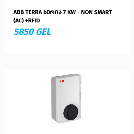
ABB TERRA ᲡᲔᲠᲘᲐ 7 KW - NON SMART
(AC) +RFID
5850 GEL