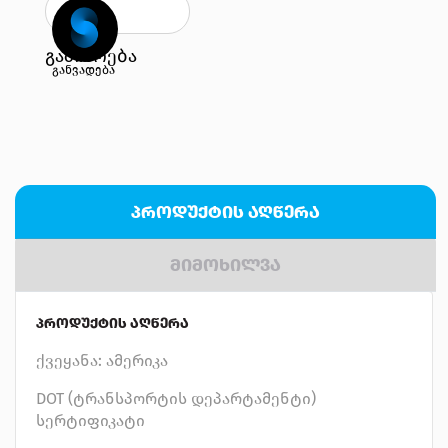
გაზიარება
განვადება
ᲞᲠᲝᲓᲣᲥᲢᲘᲡ ᲐᲦᲬᲔᲠᲐ
ᲛᲘᲛᲝᲮᲘᲚᲕᲐ
ᲞᲠᲝᲓᲣᲥᲢᲘᲡ ᲐᲦᲬᲔᲠᲐ
ქვეყანა: ამერიკა
DOT (ტრანსპორტის დეპარტამენტი)
სერტიფიკატი