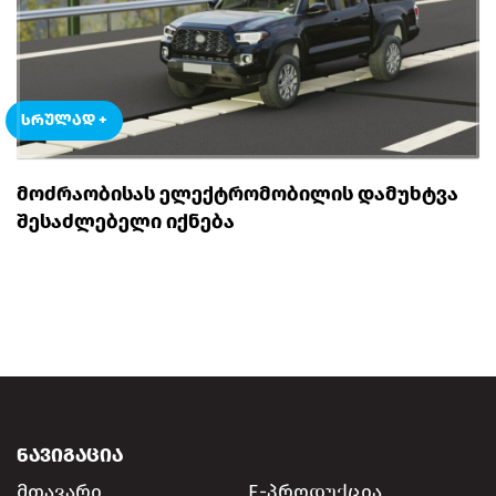
ᲡᲠᲣᲚᲐᲓ +
ᲛᲝᲫᲠᲐᲝᲑᲘᲡᲐᲡ ᲔᲚᲔᲥᲢᲠᲝᲛᲝᲑᲘᲚᲘᲡ ᲓᲐᲛᲣᲮᲢᲕᲐ
ᲨᲔᲡᲐᲫᲚᲔᲑᲔᲚᲘ ᲘᲥᲜᲔᲑᲐ
ᲜᲐᲕᲘᲒᲐᲪᲘᲐ
მთავარი
E-პროდუქცია