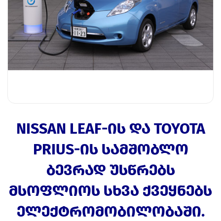
NISSAN LEAF-ᲘᲡ ᲓᲐ TOYOTA
PRIUS-ᲘᲡ ᲡᲐᲛᲨᲝᲑᲚᲝ
ᲑᲔᲕᲠᲐᲓ ᲣᲡᲬᲠᲔᲑᲡ
ᲛᲡᲝᲤᲚᲘᲝᲡ ᲡᲮᲕᲐ ᲥᲕᲔᲧᲜᲔᲑᲡ
ᲔᲚᲔᲥᲢᲠᲝᲛᲝᲑᲘᲚᲝᲑᲐᲨᲘ.