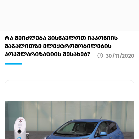
ᲠᲐ ᲨᲔᲘᲫᲚᲔᲑᲐ ᲕᲘᲡᲬᲐᲕᲚᲝᲗ ᲘᲐᲞᲝᲜᲘᲘᲡ
ᲛᲐᲒᲐᲚᲘᲗᲖᲔ ᲔᲚᲔᲥᲢᲠᲝᲛᲝᲑᲘᲚᲔᲑᲘᲡ
ᲞᲝᲞᲣᲚᲐᲠᲘᲖᲐᲪᲘᲘᲡ ᲨᲔᲡᲐᲮᲔᲑ?
30/11/2020