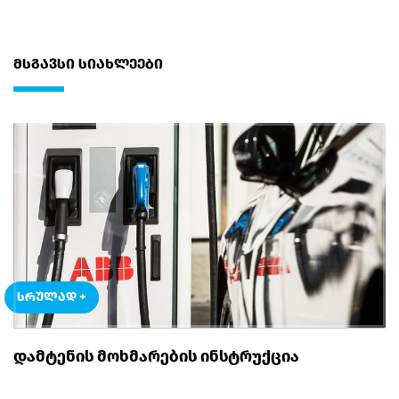
ᲛᲡᲒᲐᲕᲡᲘ ᲡᲘᲐᲮᲚᲔᲔᲑᲘ
ᲡᲠᲣᲚᲐᲓ +
ᲓᲐᲛᲢᲔᲜᲘᲡ ᲛᲝᲮᲛᲐᲠᲔᲑᲘᲡ ᲘᲜᲡᲢᲠᲣᲥᲪᲘᲐ