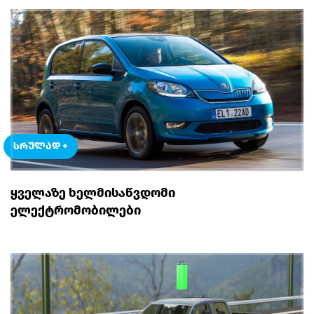
ᲡᲠᲣᲚᲐᲓ +
ᲧᲕᲔᲚᲐᲖᲔ ᲮᲔᲚᲛᲘᲡᲐᲬᲕᲓᲝᲛᲘ
ᲔᲚᲔᲥᲢᲠᲝᲛᲝᲑᲘᲚᲔᲑᲘ