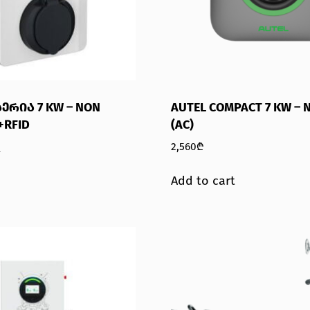
ᲡᲔᲠᲘᲐ 7 KW – NON
AUTEL COMPACT 7 KW – 
+RFID
(AC)
₾
2,560
₾
Add to cart