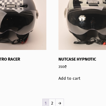
TRO RACER
NUTCASE HYPNOTIC
350
₾
Add to cart
1
2
→