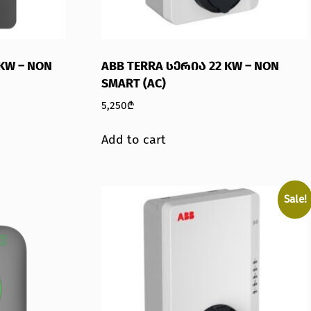
KW – NON
ABB TERRA ᲡᲔᲠᲘᲐ 22 KW – NON
SMART (AC)
5,250
₾
Add to cart
Sale!