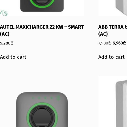
AUTEL MAXICHARGER 22 KW – SMART
ABB TERRA 
(AC)
(AC)
5,280
₾
7,980
₾
6,960
₾
Add to cart
Add to cart