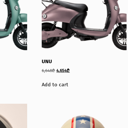
UNU
6,648
₾
4,654
₾
Add to cart