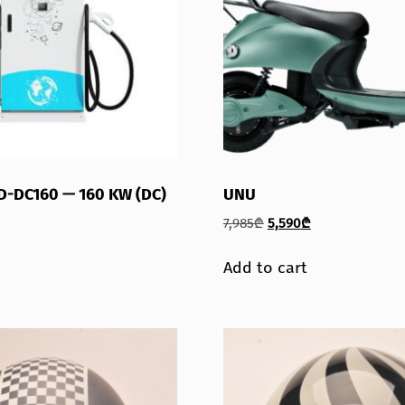
D-DC160 — 160 KW (DC)
UNU
7,985
₾
5,590
₾
Add to cart