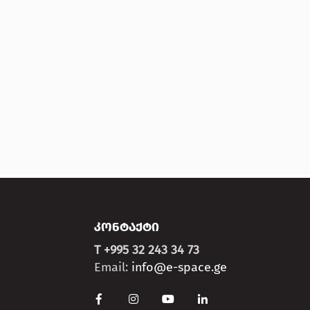
ᲙᲝᲜᲢᲐᲥᲢᲘ
T +995 32 243 34 73
Email:
info@e-space.ge