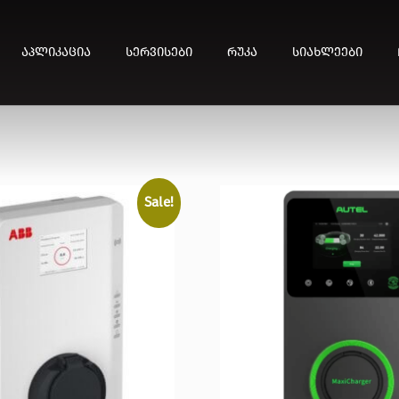
ᲐᲞᲚᲘᲙᲐᲪᲘᲐ
ᲡᲔᲠᲕᲘᲡᲔᲑᲘ
ᲠᲣᲙᲐ
ᲡᲘᲐᲮᲚᲔᲔᲑᲘ
Sale!