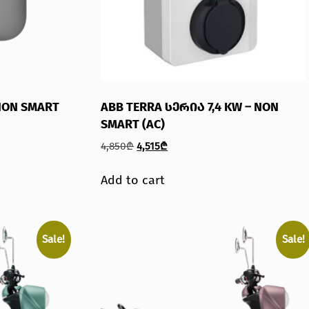
NON SMART
ABB TERRA ᲡᲔᲠᲘᲐ 7,4 KW – NON
SMART (AC)
4,850
₾
4,515
₾
Add to cart
Sale!
Sale!