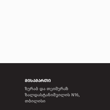
ᲛᲘᲡᲐᲛᲐᲠᲗᲘ
ზურაბ და თეიმურაზ
ზალდასტანიშვილის N16,
თბილისი