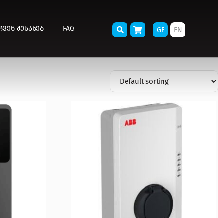
ᲩᲕᲔᲜ ᲨᲔᲡᲐᲮᲔᲑ
FAQ
GE
EN