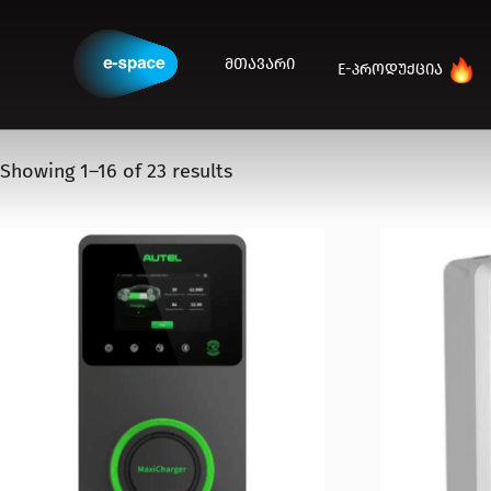
Home
/ Shop
SHOP
ᲛᲗᲐᲕᲐᲠᲘ
E-ᲞᲠᲝᲓᲣᲥᲪᲘᲐ
Showing 1–16 of 23 results